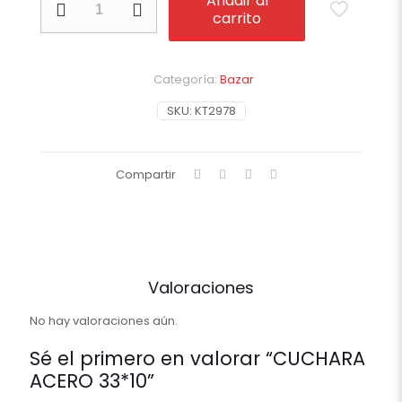
Añadir al
ACERO
carrito
33*10
cantidad
Categoría:
Bazar
SKU:
KT2978
Compartir
Valoraciones
No hay valoraciones aún.
Sé el primero en valorar “CUCHARA
ACERO 33*10”