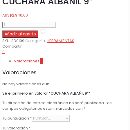
CUCHARA ALBAÑIL 9″
ARS
$
2.940,00
CUCHARA
ALBAÑIL
Añadir al carrito
9"
cantidad
SKU:
SD0109
Categoría:
HERRAMIENTAS
Compartir
0
Valoraciones
0
Valoraciones
No hay valoraciones aún.
Sé el primero en valorar “CUCHARA ALBAÑIL 9″”
Tu dirección de correo electrónico no será publicada.
Los
campos obligatorios están marcados con
*
Tu puntuación
*
Tu valoración
*