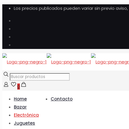
Los precios publicados pueden variar sin previo aviso
0
Home
Contacto
Bazar
Electrónica
Juguetes