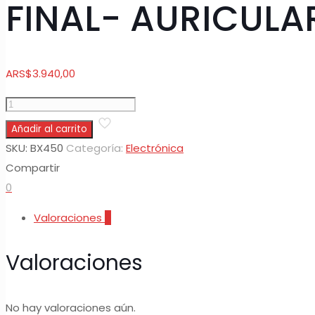
FINAL- AURICULA
ARS
$
3.940,00
FINAL-
AURICULAR
Añadir al carrito
VINCHA
SKU:
BX450
Categoría:
Electrónica
CON
Compartir
CABLE
0
cantidad
Valoraciones
0
Valoraciones
No hay valoraciones aún.