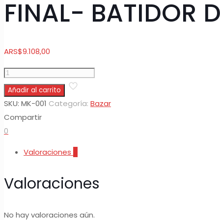
FINAL- BATIDOR 
ARS
$
9.108,00
FINAL-
BATIDOR
Añadir al carrito
DE
SKU:
MK-001
Categoría:
Bazar
CAFE
Compartir
USB
0
cantidad
Valoraciones
0
Valoraciones
No hay valoraciones aún.