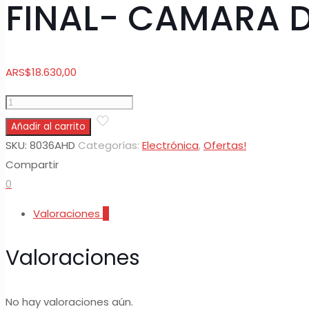
FINAL- CAMARA D
ARS
$
18.630,00
FINAL-
CAMARA
Añadir al carrito
DE
SKU:
8036AHD
Categorías:
Electrónica
,
Ofertas!
SEGURIDAD
Compartir
AHD
0
1080P
Valoraciones
0
cantidad
Valoraciones
No hay valoraciones aún.