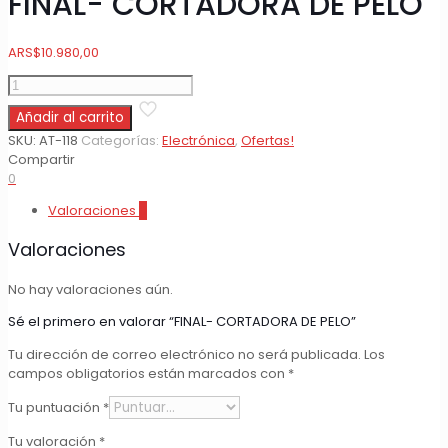
FINAL- CORTADORA DE PELO
ARS
$
10.980,00
FINAL-
CORTADORA
Añadir al carrito
DE
PELO
SKU:
AT-118
Categorías:
Electrónica
,
Ofertas!
cantidad
Compartir
0
Valoraciones
0
Valoraciones
No hay valoraciones aún.
Sé el primero en valorar “FINAL- CORTADORA DE PELO”
Tu dirección de correo electrónico no será publicada.
Los
campos obligatorios están marcados con
*
Tu puntuación
*
Tu valoración
*