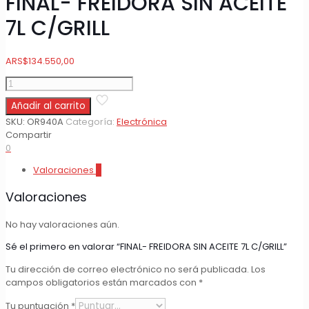
FINAL- FREIDORA SIN ACEITE
7L C/GRILL
ARS
$
134.550,00
FINAL-
FREIDORA
Añadir al carrito
SIN
ACEITE
SKU:
OR940A
Categoría:
Electrónica
7L
Compartir
C/GRILL
0
cantidad
Valoraciones
0
Valoraciones
No hay valoraciones aún.
Sé el primero en valorar “FINAL- FREIDORA SIN ACEITE 7L C/GRILL”
Tu dirección de correo electrónico no será publicada.
Los
campos obligatorios están marcados con
*
Tu puntuación
*