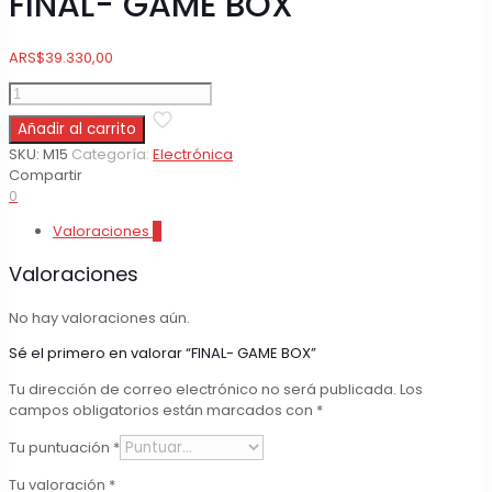
FINAL- GAME BOX
ARS
$
39.330,00
FINAL-
GAME
Añadir al carrito
BOX
cantidad
SKU:
M15
Categoría:
Electrónica
Compartir
0
Valoraciones
0
Valoraciones
No hay valoraciones aún.
Sé el primero en valorar “FINAL- GAME BOX”
Tu dirección de correo electrónico no será publicada.
Los
campos obligatorios están marcados con
*
Tu puntuación
*
Tu valoración
*