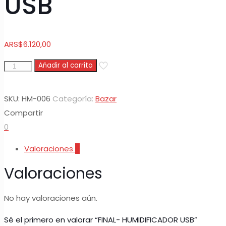
USB
ARS
$
6.120,00
FINAL-
Añadir al carrito
HUMIDIFICADOR
USB
SKU:
HM-006
Categoría:
Bazar
cantidad
Compartir
0
Valoraciones
0
Valoraciones
No hay valoraciones aún.
Sé el primero en valorar “FINAL- HUMIDIFICADOR USB”