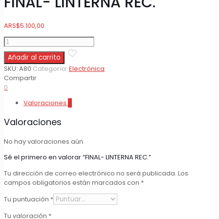
FINAL- LINTERNA REC.
ARS
$
5.100,00
FINAL-
LINTERNA
Añadir al carrito
REC.
cantidad
SKU:
A80
Categoría:
Electrónica
Compartir
0
Valoraciones
0
Valoraciones
No hay valoraciones aún.
Sé el primero en valorar “FINAL- LINTERNA REC.”
Tu dirección de correo electrónico no será publicada.
Los
campos obligatorios están marcados con
*
Tu puntuación
*
Tu valoración
*