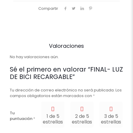
Compartir
Valoraciones
No hay valoraciones aún.
Sé el primero en valorar “FINAL- LUZ
DE BICI RECARGABLE”
Tu dirección de correo electrónico no será publicada.
Los
campos obligatorios están marcados con
*
Tu
1 de 5
2 de 5
3 de 5
puntuación
*
estrellas
estrellas
estrellas
e