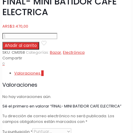
FINAL- MINI BATIDOR CAFE
ELECTRICA
ARS
$
3.470,00
FINAL-
MINI
Añadir al carrito
BATIDOR
CAFE
SKU:
CM058
Categorías:
Bazar
,
Electrónica
ELECTRICA
Compartir
cantidad
0
Valoraciones
0
Valoraciones
No hay valoraciones aún.
Sé el primero en valorar “FINAL- MINI BATIDOR CAFE ELECTRICA”
Tu dirección de correo electrónico no será publicada.
Los
campos obligatorios están marcados con
*
Tu puntuación
*