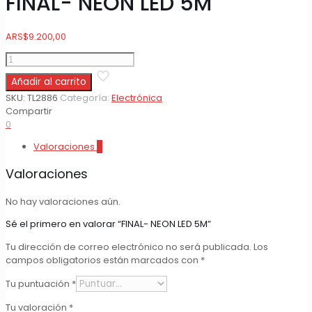
FINAL- NEON LED 5M
ARS
$
9.200,00
FINAL-
NEON
Añadir al carrito
LED
5M
SKU:
TL2886
Categoría:
Electrónica
cantidad
Compartir
0
Valoraciones
0
Valoraciones
No hay valoraciones aún.
Sé el primero en valorar “FINAL- NEON LED 5M”
Tu dirección de correo electrónico no será publicada.
Los
campos obligatorios están marcados con
*
Tu puntuación
*
Tu valoración
*