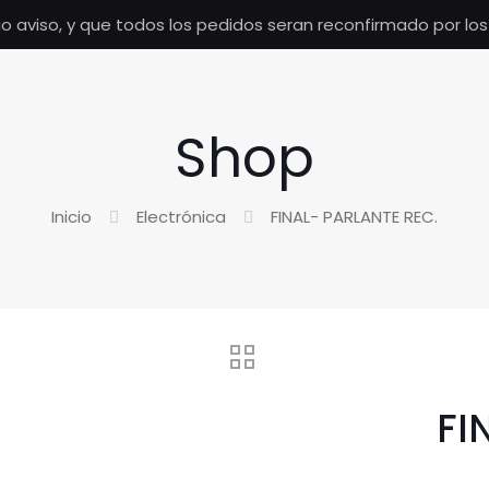
io aviso, y que todos los pedidos seran reconfirmado por lo
Shop
Inicio
Electrónica
FINAL- PARLANTE REC.
FI