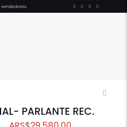
s vendedores.
NAL- PARLANTE REC.
ARS
$
29.580,00