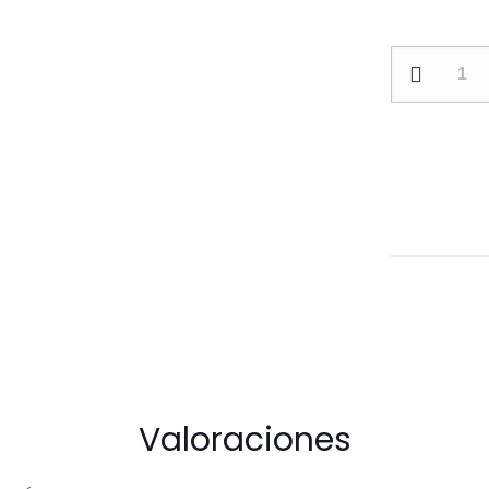
FINAL-
PARLANTE
REC.
cantidad
Valoraciones