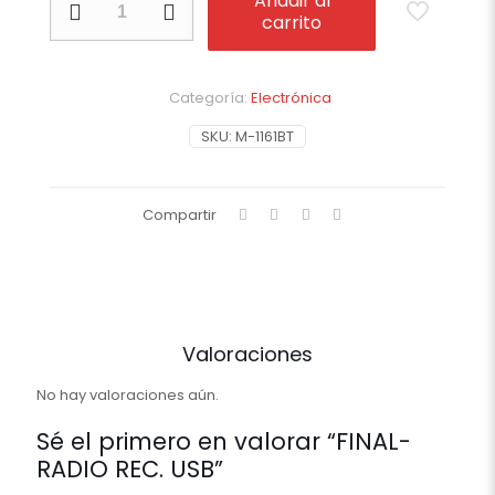
Añadir al
RADIO
carrito
REC.
USB
cantidad
Categoría:
Electrónica
SKU:
M-1161BT
Compartir
Valoraciones
No hay valoraciones aún.
Sé el primero en valorar “FINAL-
RADIO REC. USB”