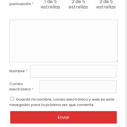
1 de 5
2 de 5
3 de 5
puntuación
*
estrellas
estrellas
estrellas
e
Nombre
*
Correo
electrónico
*
Guarda mi nombre, correo electrónico y web en este
navegador para la próxima vez que comente.