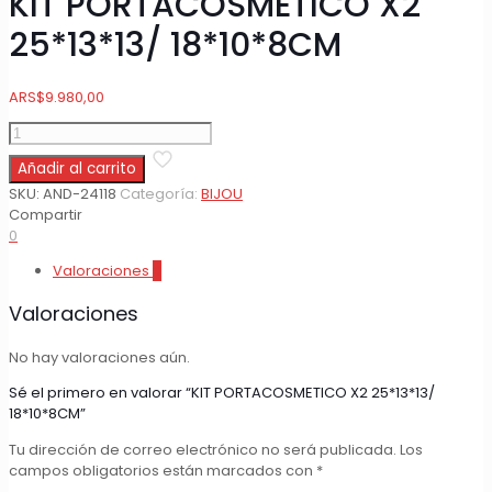
KIT PORTACOSMETICO X2
25*13*13/ 18*10*8CM
ARS
$
9.980,00
KIT
PORTACOSMETICO
Añadir al carrito
X2
25*13*13/
SKU:
AND-24118
Categoría:
BIJOU
18*10*8CM
Compartir
cantidad
0
Valoraciones
0
Valoraciones
No hay valoraciones aún.
Sé el primero en valorar “KIT PORTACOSMETICO X2 25*13*13/
18*10*8CM”
Tu dirección de correo electrónico no será publicada.
Los
campos obligatorios están marcados con
*