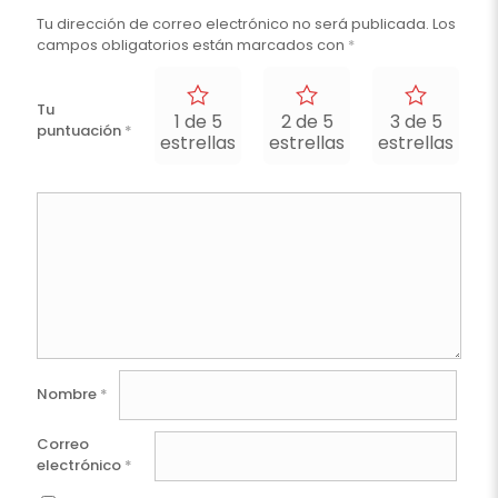
Tu dirección de correo electrónico no será publicada.
Los
campos obligatorios están marcados con
*
Tu
1 de 5
2 de 5
3 de 5
puntuación
*
estrellas
estrellas
estrellas
e
Nombre
*
Correo
electrónico
*