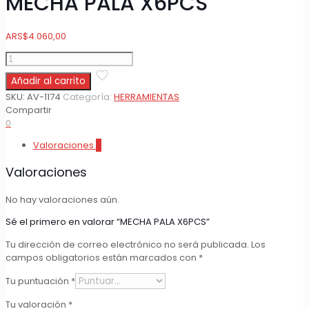
MECHA PALA X6PCS
ARS
$
4.060,00
MECHA
PALA
Añadir al carrito
X6PCS
cantidad
SKU:
AV-1174
Categoría:
HERRAMIENTAS
Compartir
0
Valoraciones
0
Valoraciones
No hay valoraciones aún.
Sé el primero en valorar “MECHA PALA X6PCS”
Tu dirección de correo electrónico no será publicada.
Los
campos obligatorios están marcados con
*
Tu puntuación
*
Tu valoración
*