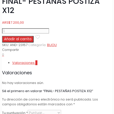
FINAL- PESTAÑAS POSTIZA
X12
ARS
$
7.200,00
FINAL-
PESTAÑAS
Añadir al carrito
POSTIZA
X12
SKU:
AND-23157
Categoría:
BIJOU
cantidad
Compartir
0
Valoraciones
0
Valoraciones
No hay valoraciones aún.
Sé el primero en valorar “FINAL- PESTAÑAS POSTIZA X12”
Tu dirección de correo electrónico no será publicada.
Los
campos obligatorios están marcados con
*
Tu puntuación
*