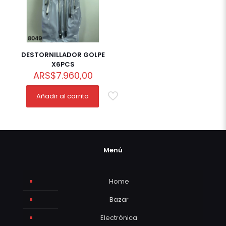
DESTORNILLADOR GOLPE
X6PCS
ARS
$
7.960,00
Añadir al carrito
Menú
Home
Bazar
Electrónica