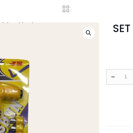
SET
SET
DE
DESTORNIL
21PCS
cantidad