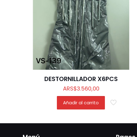
DESTORNILLADOR X6PCS
ARS
$
3.560,00
Añadir al carrito