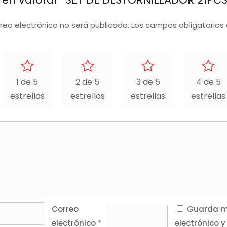
rreo electrónico no será publicada.
Los campos obligatorios
1 de 5
2 de 5
3 de 5
4 de 5
estrellas
estrellas
estrellas
estrellas
Correo
Guarda mi
electrónico
*
electrónico y