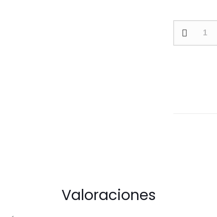
SET
DE
SOCKET
52PCS
cantidad
Valoraciones