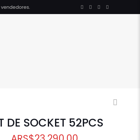
s vendedores.
T DE SOCKET 52PCS
ARS
$
23.290,00