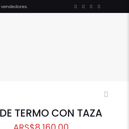
s vendedores.
 DE TERMO CON TAZA
ARS
$
8.160,00