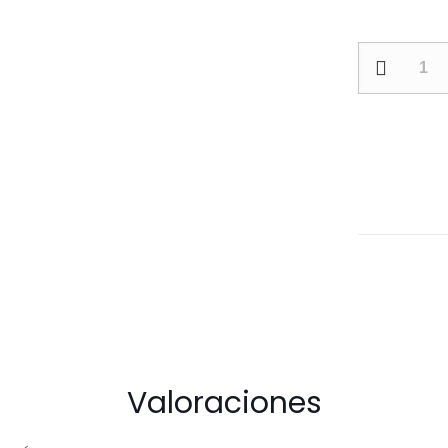
SET
DE
TERMO
CON
TAZA
cantidad
Valoraciones