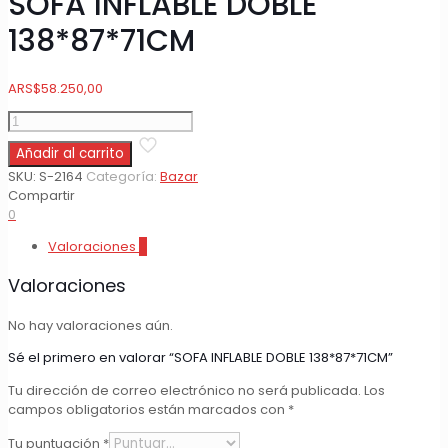
SOFA INFLABLE DOBLE
138*87*71CM
ARS
$
58.250,00
SOFA
INFLABLE
Añadir al carrito
DOBLE
138*87*71CM
SKU:
S-2164
Categoría:
Bazar
cantidad
Compartir
0
Valoraciones
0
Valoraciones
No hay valoraciones aún.
Sé el primero en valorar “SOFA INFLABLE DOBLE 138*87*71CM”
Tu dirección de correo electrónico no será publicada.
Los
campos obligatorios están marcados con
*
Tu puntuación
*