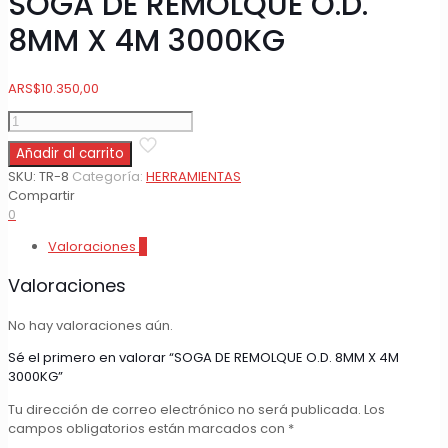
SOGA DE REMOLQUE O.D.
8MM X 4M 3000KG
ARS
$
10.350,00
SOGA
DE
Añadir al carrito
REMOLQUE
O.D.
SKU:
TR-8
Categoría:
HERRAMIENTAS
8MM
Compartir
X
0
4M
Valoraciones
0
3000KG
cantidad
Valoraciones
No hay valoraciones aún.
Sé el primero en valorar “SOGA DE REMOLQUE O.D. 8MM X 4M
3000KG”
Tu dirección de correo electrónico no será publicada.
Los
campos obligatorios están marcados con
*