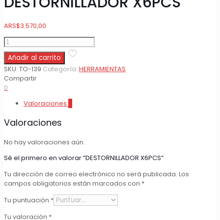
DESTORNILLADOR X6PCS
ARS
$
3.570,00
DESTORNILLADOR
X6PCS
Añadir al carrito
cantidad
SKU:
TO-139
Categoría:
HERRAMIENTAS
Compartir
0
Valoraciones
0
Valoraciones
No hay valoraciones aún.
Sé el primero en valorar “DESTORNILLADOR X6PCS”
Tu dirección de correo electrónico no será publicada.
Los
campos obligatorios están marcados con
*
Tu puntuación
*
Tu valoración
*