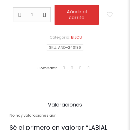
LABIAL
Añadir al
MAGICO
carrito
X
CAJA
12UN.
TAPA
Categoría:
BIJOU
TRANSPARENTE
SKU:
AND-240186
cantidad
Compartir
Valoraciones
No hay valoraciones aún.
Sé el primero en valorar “LABIAL