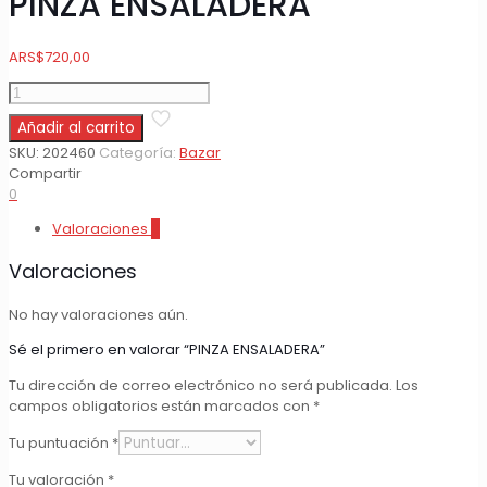
PINZA ENSALADERA
ARS
$
720,00
PINZA
ENSALADERA
Añadir al carrito
cantidad
SKU:
202460
Categoría:
Bazar
Compartir
0
Valoraciones
0
Valoraciones
No hay valoraciones aún.
Sé el primero en valorar “PINZA ENSALADERA”
Tu dirección de correo electrónico no será publicada.
Los
campos obligatorios están marcados con
*
Tu puntuación
*
Tu valoración
*